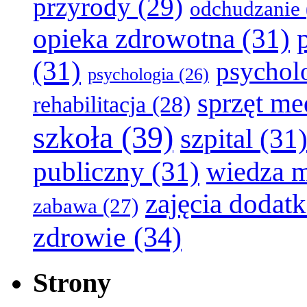
przyrody
(29)
odchudzanie
opieka zdrowotna
(31)
(31)
psychol
psychologia
(26)
sprzęt m
rehabilitacja
(28)
szkoła
(39)
szpital
(31
publiczny
(31)
wiedza 
zajęcia dodat
zabawa
(27)
zdrowie
(34)
Strony