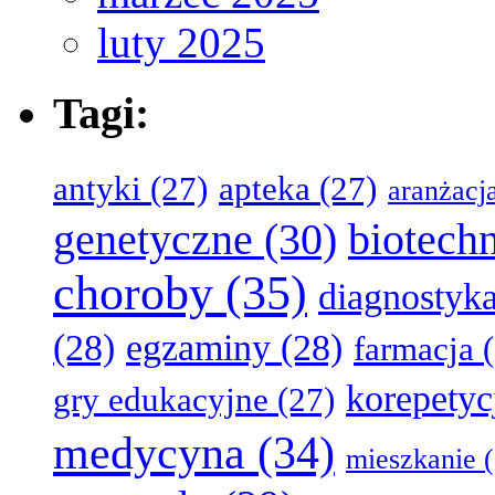
luty 2025
Tagi:
antyki
(27)
apteka
(27)
aranżacj
genetyczne
(30)
biotech
choroby
(35)
diagnostyk
(28)
egzaminy
(28)
farmacja
(
korepetyc
gry edukacyjne
(27)
medycyna
(34)
mieszkanie
(