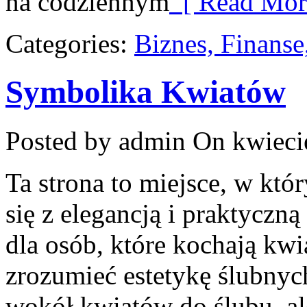
na codziennym
[ Read Mor
Categories:
Biznes, Finans
Symbolika Kwiatów
Posted by admin
On kwiecie
Ta strona to miejsce, w kt
się z elegancją i praktyczn
dla osób, które kochają kwia
zrozumieć estetykę ślubnych
wokół kwiatów do ślubu, al